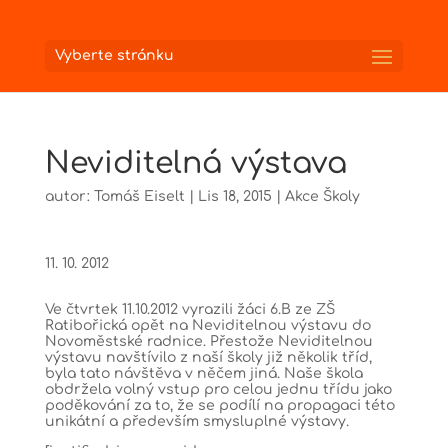
Vyberte stránku
Neviditelná výstava
autor:
Tomáš Eiselt
|
Lis 18, 2015
|
Akce Školy
11. 10. 2012
Ve čtvrtek 11.10.2012 vyrazili žáci 6.B ze ZŠ
Ratibořická opět na Neviditelnou výstavu do
Novoměstské radnice. Přestože Neviditelnou
výstavu navštívilo z naší školy již několik tříd,
byla tato návštěva v něčem jiná. Naše škola
obdržela volný vstup pro celou jednu třídu jako
poděkování za to, že se podílí na propagaci této
unikátní a především smysluplné výstavy.