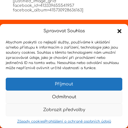
[justified_image_grid
facebook_id=413339655541957
facebook_album=415730928636163]
Spravovat Souhlas
Design by
Senpai
|
Hvězdné psaní
|
Pro učitele
Abychom poskytli co nejlepší služby, používáme k ukládání
a/nebo přístupu k informacím o zařízení, technologie jako jsou
soubory cookies. Souhlas s těmito technologiemi nám umožní
zpracovávat údaje, jako je chování při procházení nebo
jedinečná ID na tomto webu. Nesouhlas nebo odvolání souhlasu
může nepříznivě ovlivnit určité vlastnosti a funkce.
Příjmout
Odmítnout
Zobrazit předvolby
Zásady cookies
Prohlášení o ochraně osobních údajů