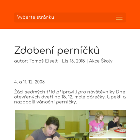
Vyberte stránku
Zdobení perníčků
autor:
Tomáš Eiselt
|
Lis 16, 2015
|
Akce Školy
4. a 11. 12. 2008
Žáci sedmých tříd připravili pro návštěvníky Dne
otevřených dveří na 15. 12. malé dárečky. Upekli a
nazdobili vánoční perníčky.