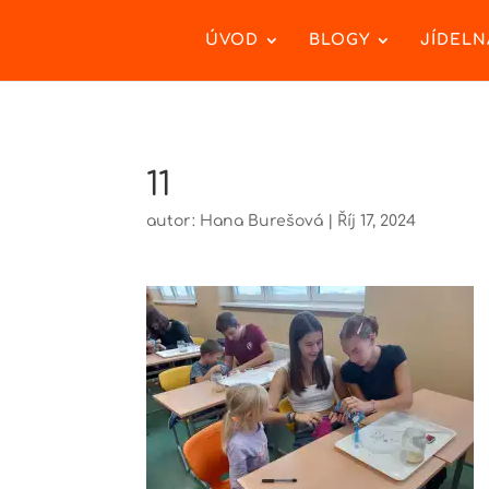
ÚVOD
BLOGY
JÍDELN
11
autor:
Hana Burešová
|
Říj 17, 2024