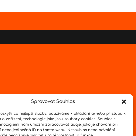
Spravovat Souhlas
skytli co nejlepší služby, používáme k ukládání a/nebo přístupu k
 o zařízení, technologie jako jsou soubory cookies. Souhlas s
hnologiemi nám umožní zpracovávat údaje, jako je chování při
 nebo jedinečná ID na tomto webu. Nesouhlas nebo odvolání
že nepříznivě ovlivnit určité vlastnosti a funkce.