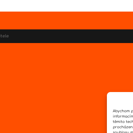
itele
Abychom po
informacím
těmito tec
procházení
souhlasu mů