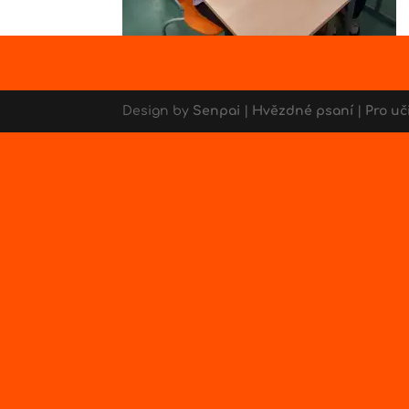
Design by
Senpai
|
Hvězdné psaní
|
Pro uč