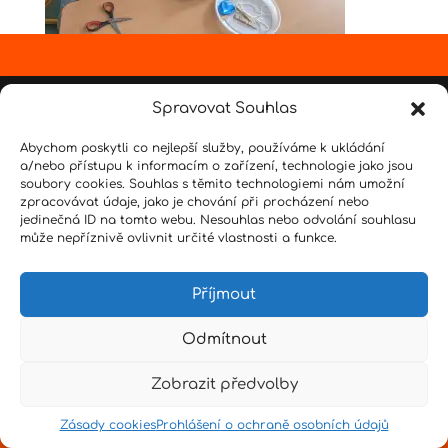
Design by
Senpai
|
Hvězdné psaní
|
Pro učitele
Spravovat Souhlas
Abychom poskytli co nejlepší služby, používáme k ukládání
a/nebo přístupu k informacím o zařízení, technologie jako jsou
soubory cookies. Souhlas s těmito technologiemi nám umožní
zpracovávat údaje, jako je chování při procházení nebo
jedinečná ID na tomto webu. Nesouhlas nebo odvolání souhlasu
může nepříznivě ovlivnit určité vlastnosti a funkce.
Příjmout
Odmítnout
Zobrazit předvolby
Zásady cookies
Prohlášení o ochraně osobních údajů