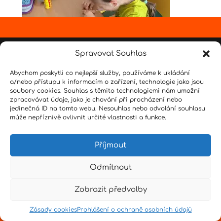
Design by
Senpai
|
Hvězdné psaní
|
Pro učitele
Spravovat Souhlas
Abychom poskytli co nejlepší služby, používáme k ukládání
a/nebo přístupu k informacím o zařízení, technologie jako jsou
soubory cookies. Souhlas s těmito technologiemi nám umožní
zpracovávat údaje, jako je chování při procházení nebo
jedinečná ID na tomto webu. Nesouhlas nebo odvolání souhlasu
může nepříznivě ovlivnit určité vlastnosti a funkce.
Příjmout
Odmítnout
Zobrazit předvolby
Zásady cookies
Prohlášení o ochraně osobních údajů