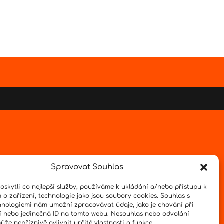
Spravovat Souhlas
skytli co nejlepší služby, používáme k ukládání a/nebo přístupu k
 o zařízení, technologie jako jsou soubory cookies. Souhlas s
hnologiemi nám umožní zpracovávat údaje, jako je chování při
 nebo jedinečná ID na tomto webu. Nesouhlas nebo odvolání
že nepříznivě ovlivnit určité vlastnosti a funkce.