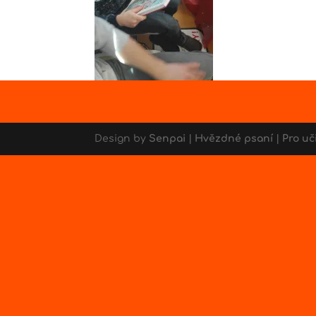
Design by
Senpai
|
Hvězdné psaní
|
Pro uč