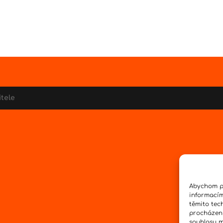
itele
Abychom po
informacím
těmito tec
procházení
souhlasu mů