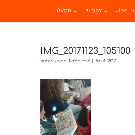
ÚVOD
BLOGY
JÍDELN
IMG_20171123_105100
autor:
Jana Jeřábková
|
Pro 4, 2017