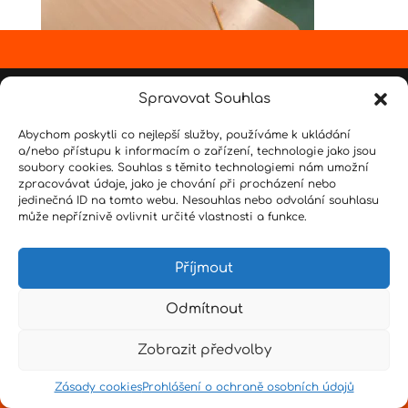
Design by
Senpai
|
Hvězdné psaní
|
Pro učitele
Spravovat Souhlas
Abychom poskytli co nejlepší služby, používáme k ukládání
a/nebo přístupu k informacím o zařízení, technologie jako jsou
soubory cookies. Souhlas s těmito technologiemi nám umožní
zpracovávat údaje, jako je chování při procházení nebo
jedinečná ID na tomto webu. Nesouhlas nebo odvolání souhlasu
může nepříznivě ovlivnit určité vlastnosti a funkce.
Příjmout
Odmítnout
Zobrazit předvolby
Zásady cookies
Prohlášení o ochraně osobních údajů