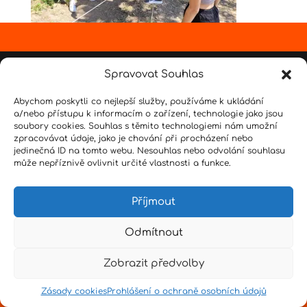
Design by
Senpai
|
Hvězdné psaní
|
Pro učitele
Spravovat Souhlas
Abychom poskytli co nejlepší služby, používáme k ukládání
a/nebo přístupu k informacím o zařízení, technologie jako jsou
soubory cookies. Souhlas s těmito technologiemi nám umožní
zpracovávat údaje, jako je chování při procházení nebo
jedinečná ID na tomto webu. Nesouhlas nebo odvolání souhlasu
může nepříznivě ovlivnit určité vlastnosti a funkce.
Příjmout
Odmítnout
Zobrazit předvolby
Zásady cookies
Prohlášení o ochraně osobních údajů