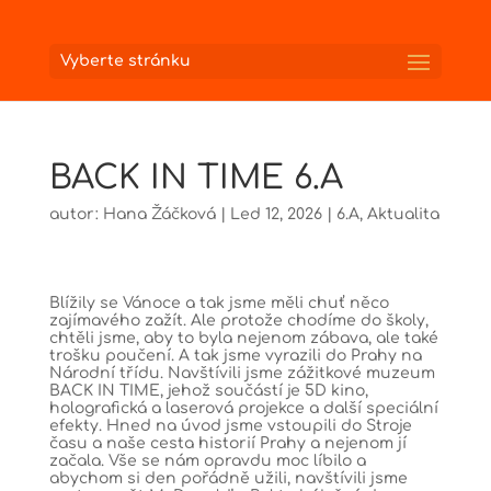
Vyberte stránku
BACK IN TIME 6.A
autor:
Hana Žáčková
|
Led 12, 2026
|
6.A
,
Aktualita
Blížily se Vánoce a tak jsme měli chuť něco
zajímavého zažít. Ale protože chodíme do školy,
chtěli jsme, aby to byla nejenom zábava, ale také
trošku poučení. A tak jsme vyrazili do Prahy na
Národní třídu. Navštívili jsme zážitkové muzeum
BACK IN TIME, jehož součástí je 5D kino,
holografická a laserová projekce a další speciální
efekty. Hned na úvod jsme vstoupili do Stroje
času a naše cesta historií Prahy a nejenom jí
začala. Vše se nám opravdu moc líbilo a
abychom si den pořádně užili, navštívili jsme