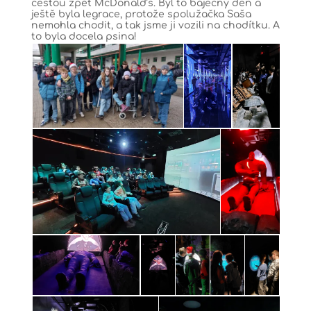
cestou zpět McDonald’s. Byl to báječný den a
ještě byla legrace, protože spolužačka Saša
nemohla chodit, a tak jsme ji vozili na chodítku. A
to byla docela psina!