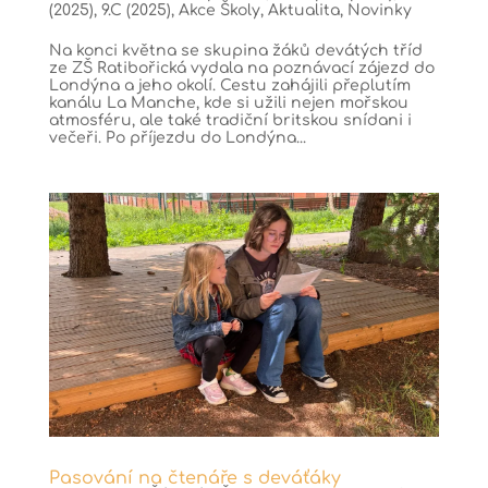
(2025)
,
9.C (2025)
,
Akce Školy
,
Aktualita
,
Novinky
Na konci května se skupina žáků devátých tříd
ze ZŠ Ratibořická vydala na poznávací zájezd do
Londýna a jeho okolí. Cestu zahájili přeplutím
kanálu La Manche, kde si užili nejen mořskou
atmosféru, ale také tradiční britskou snídani i
večeři. Po příjezdu do Londýna...
Pasování na čtenáře s deváťáky