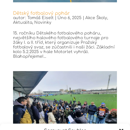
Dětský fotbalový pohár
autor:
Tomáš Eiselt
|
Úno 6, 2025
|
Akce Školy
,
Aktualita
,
Novinky
15. ročníku Dětského fotbalového poháru,
největšího halového fotbalového turnaje pro
žáky I. a II. tříd, který organizuje Pražský
fotbalový svaz, se zúčastnili i naši žáci. Základní
kolo 5.2.2025 v hale Motorlet vyhráli.
Blahopřejeme!...