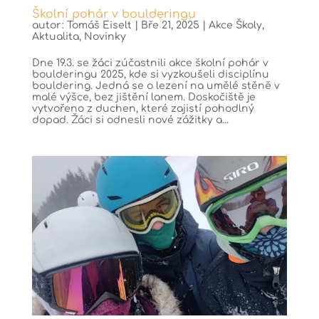
Školní pohár v boulderingu
autor:
Tomáš Eiselt
|
Bře 21, 2025
|
Akce Školy
,
Aktualita
,
Novinky
Dne 19.3. se žáci zúčastnili akce školní pohár v
boulderingu 2025, kde si vyzkoušeli disciplínu
bouldering. Jedná se o lezení na umělé stěně v
malé výšce, bez jištění lanem. Doskočiště je
vytvořeno z duchen, které zajistí pohodlný
dopad. Žáci si odnesli nové zážitky a...