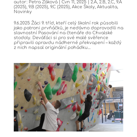
autor:
Petra Žáková
|
Čvn 11, 2025
|
2.A
,
2.B
,
2.C
,
9.A
(2025)
,
9.B (2025)
,
9.C (2025)
,
Akce Školy
,
Aktualita
,
Novinky
9.6.2025 Žáci 9. tříd, kteří celý školní rok působili
jako patroni prvňáčků, je nedávno doprovodili na
slavnostní Pasování na čtenáře do Chvalské
stodoly. Deváťáci si pro své malé svěřence
připravili opravdu nádherné překvapení – každý
z nich napsal originální pohádku...