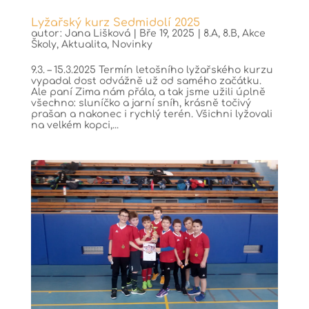
Lyžařský kurz Sedmidolí 2025
autor:
Jana Lišková
|
Bře 19, 2025
|
8.A
,
8.B
,
Akce
Školy
,
Aktualita
,
Novinky
9.3. – 15.3.2025 Termín letošního lyžařského kurzu
vypadal dost odvážně už od samého začátku.
Ale paní Zima nám přála, a tak jsme užili úplně
všechno: sluníčko a jarní sníh, krásně točivý
prašan a nakonec i rychlý terén. Všichni lyžovali
na velkém kopci,...