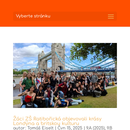
Vyberte stránku
Žáci ZŠ Ratibořická objevovali krásy
Londýna a britskou kulturu
autor:
Tomáš Eiselt
|
Čvn 15, 2025
|
9.A (2025)
,
9.B