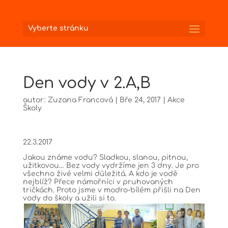
Vyberte stránku
Den vody v 2.A,B
autor:
Zuzana Francová
|
Bře 24, 2017
|
Akce
Školy
22.3.2017
Jakou známe vodu? Sladkou, slanou, pitnou,
užitkovou… Bez vody vydržíme jen 3 dny. Je pro
všechno živé velmi důležitá. A kdo je vodě
nejblíž? Přece námořníci v pruhovaných
tričkách. Proto jsme v modro-bílém přišli na Den
vody do školy a užili si to.