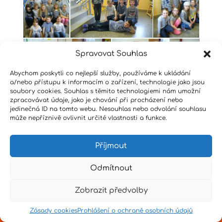
Spravovat Souhlas
Abychom poskytli co nejlepší služby, používáme k ukládání
a/nebo přístupu k informacím o zařízení, technologie jako jsou
soubory cookies. Souhlas s těmito technologiemi nám umožní
zpracovávat údaje, jako je chování při procházení nebo
jedinečná ID na tomto webu. Nesouhlas nebo odvolání souhlasu
může nepříznivě ovlivnit určité vlastnosti a funkce.
Příjmout
Design by
Senpai
|
Hvězdné psaní
|
Pro učitele
Odmítnout
Zobrazit předvolby
Zásady cookies
Prohlášení o ochraně osobních údajů