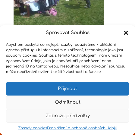
Spravovat Souhlas
Abychom poskytli co nejlepší služby, používáme k ukládání
Design by
Senpai
|
Hvězdné psaní
|
Pro učitele
a/nebo přístupu k informacím o zařízení, technologie jako jsou
soubory cookies. Souhlas s těmito technologiemi nám umožní
zpracovávat údaje, jako je chování při procházení nebo
jedinečná ID na tomto webu. Nesouhlas nebo odvolání souhlasu
může nepříznivě ovlivnit určité vlastnosti a funkce.
Příjmout
Odmítnout
Zobrazit předvolby
Zásady cookies
Prohlášení o ochraně osobních údajů