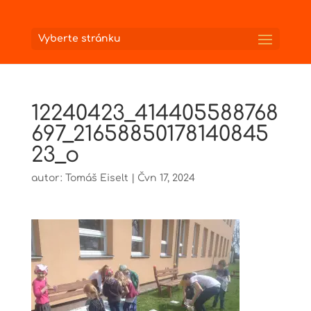
Vyberte stránku
12240423_414405588768
697_21658850178140845
23_o
autor:
Tomáš Eiselt
|
Čvn 17, 2024