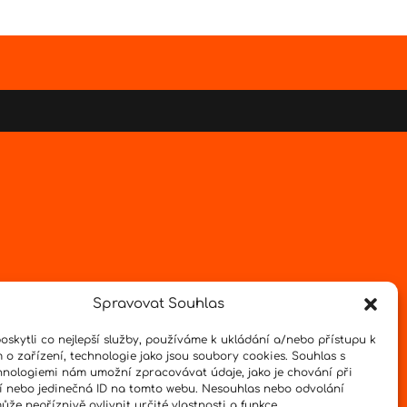
Spravovat Souhlas
skytli co nejlepší služby, používáme k ukládání a/nebo přístupu k
 o zařízení, technologie jako jsou soubory cookies. Souhlas s
hnologiemi nám umožní zpracovávat údaje, jako je chování při
 nebo jedinečná ID na tomto webu. Nesouhlas nebo odvolání
že nepříznivě ovlivnit určité vlastnosti a funkce.