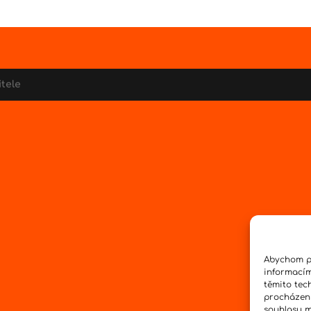
itele
Abychom po
informacím
těmito tec
procházení
souhlasu mů