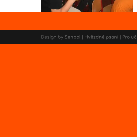
Design by
Senpai
|
Hvězdné psaní
|
Pro uč