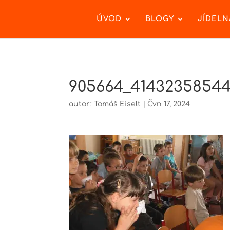
ÚVOD
BLOGY
JÍDELN
905664_41432358544
autor:
Tomáš Eiselt
|
Čvn 17, 2024