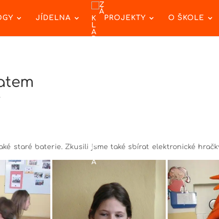
OGY
JÍDELNA
PROJEKTY
O ŠKOLE
Batem
y
ké staré baterie. Zkusili jsme také sbírat elektronické hračk