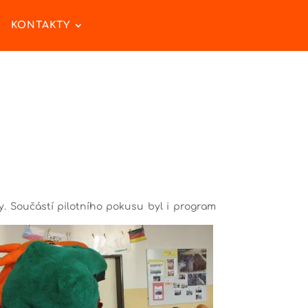
KONTAKTY
y. Součástí pilotního pokusu byl i program