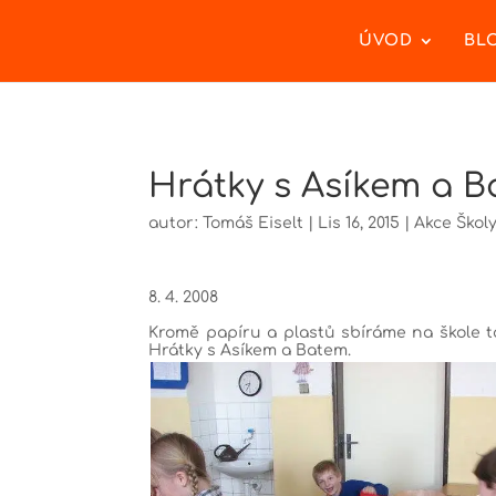
ÚVOD
BL
Hrátky s Asíkem a 
autor:
Tomáš Eiselt
|
Lis 16, 2015
|
Akce Škol
8. 4. 2008
Kromě papíru a plastů sbíráme na škole ta
Hrátky s Asíkem a Batem.