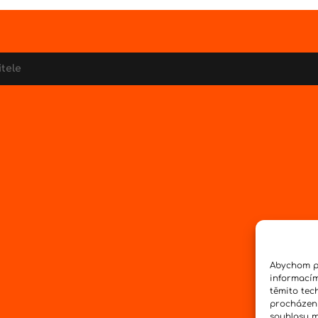
itele
Abychom po
informacím
těmito tec
procházení
souhlasu mů