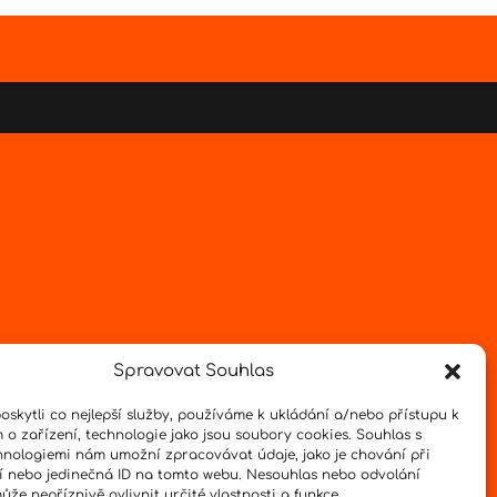
Spravovat Souhlas
skytli co nejlepší služby, používáme k ukládání a/nebo přístupu k
 o zařízení, technologie jako jsou soubory cookies. Souhlas s
hnologiemi nám umožní zpracovávat údaje, jako je chování při
 nebo jedinečná ID na tomto webu. Nesouhlas nebo odvolání
že nepříznivě ovlivnit určité vlastnosti a funkce.