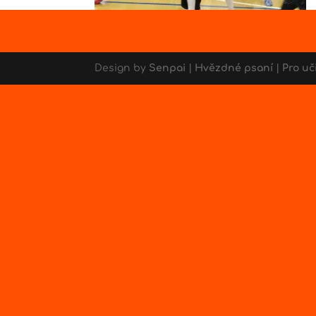
Design by
Senpai
|
Hvězdné psaní
|
Pro uč