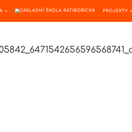
A
PROJEKTY
105842_6471542656596568741_