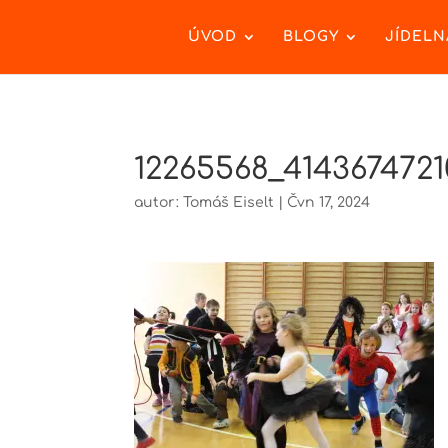
ÚVOD
BLOGY
JÍDELN
12265568_414367472
autor:
Tomáš Eiselt
|
Čvn 17, 2024