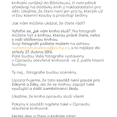
knihami vyrážejí do Bibliobusu, či netrpělivě
očekávají na dodávky knih z nakladatelství pro
děti. Ukažme, že čtení není jen pro ty, kterým už
vržou kolenní klouby a prosvítají šediny.
Jak nám můžete ukázat, že čtete rádi?
Vyfoťte se, „jak vám kniha sluší“.
Na fotografii
můžete být
s knihou, kterou právě čtete, nebo
s vaší oblíbenou knihou.
Svoji
fotografii pošlete mailem
na adresu
radomira.hubalkova@zs-hp.cz
, a to nejlépe
do
středy 27. dubna 2016.
Poté budou Vaše fotografie vystaveny
v Opravdu otevřené knihovně ve 2. patře hlavní
budovy.
Ty nej… fotografie budou oceněny.
Upozorňujeme, že tato
soutěž není pouze pro
žákyně a žáky
, ale že se mohou zapojit také
vyučující a další zaměstnanci školy
.
Ukažme, že kniha opravdu sluší všem!
Pokyny k soutěži najdete také v Opravdu
otevřené knihovně.
Hezký den a čtení a knihám zdar!