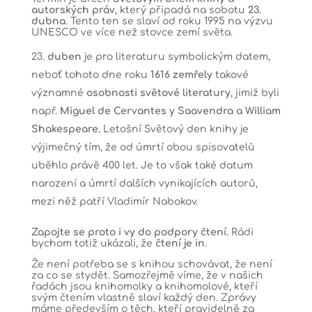
autorských práv
, který připadá na sobotu
23.
dubna
. Tento ten se slaví od roku 1995 na výzvu
UNESCO ve více než stovce zemí světa.
duben
je pro literaturu symbolickým datem,
neboť tohoto dne roku
1616 zemřely
takové
významné
osobnosti světové literatury
, jimiž byli
např.
Miguel de Cervantes y Saavendra a William
Shakespeare.
Letošní Světový den knihy je
výjimečný tím, že od úmrtí obou spisovatelů
uběhlo právě 400 let. Je to však také datum
narození a úmrtí dalších vynikajících autorů,
mezi něž patří Vladimír Nabokov.
Zapojte se proto i vy do podpory čtení.
Rádi
bychom totiž ukázali, že
čtení je in
.
Že není potřeba se s knihou schovávat, že není
za co se stydět. Samozřejmě víme, že v našich
řadách jsou knihomolky a knihomolové, kteří
svým čtením vlastně slaví každý den. Zprávy
máme především o těch, kteří pravidelně za