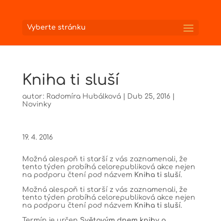
Vyberte stránku
Kniha ti sluší
autor:
Radomíra Hubálková
|
Dub 25, 2016
|
Novinky
19. 4. 2016
Možná alespoň ti starší z vás zaznamenali, že
tento týden probíhá celorepubliková akce nejen
na podporu čtení pod názvem
Kniha ti sluší
.
Možná alespoň ti starší z vás zaznamenali, že
tento týden probíhá celorepubliková akce nejen
na podporu čtení pod názvem
Kniha ti sluší
.
Termín je určen
Světovým dnem knihy a