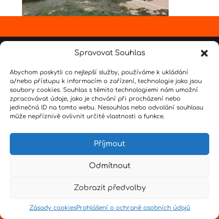
Design by
Senpai
|
Hvězdné psaní
|
Pro učitele
Spravovat Souhlas
Abychom poskytli co nejlepší služby, používáme k ukládání
a/nebo přístupu k informacím o zařízení, technologie jako jsou
soubory cookies. Souhlas s těmito technologiemi nám umožní
zpracovávat údaje, jako je chování při procházení nebo
jedinečná ID na tomto webu. Nesouhlas nebo odvolání souhlasu
může nepříznivě ovlivnit určité vlastnosti a funkce.
Příjmout
Odmítnout
Zobrazit předvolby
Zásady cookies
Prohlášení o ochraně osobních údajů