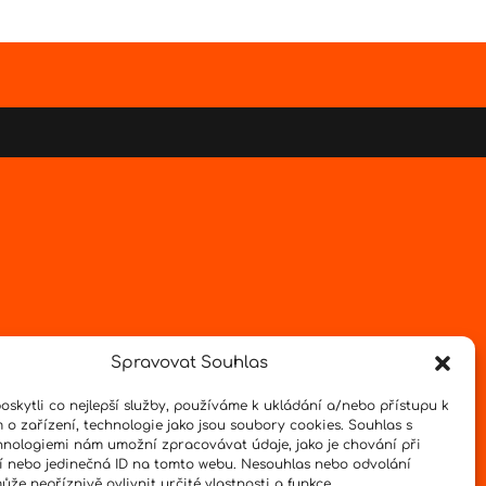
Spravovat Souhlas
skytli co nejlepší služby, používáme k ukládání a/nebo přístupu k
 o zařízení, technologie jako jsou soubory cookies. Souhlas s
hnologiemi nám umožní zpracovávat údaje, jako je chování při
 nebo jedinečná ID na tomto webu. Nesouhlas nebo odvolání
že nepříznivě ovlivnit určité vlastnosti a funkce.