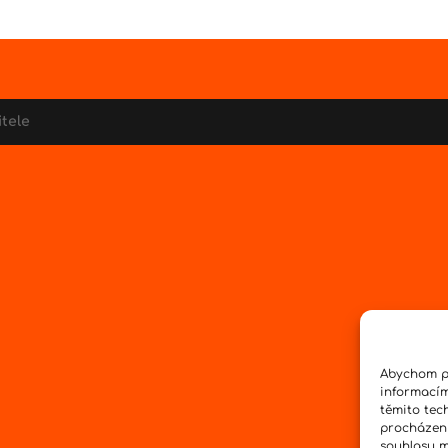
itele
Abychom po
informacím
těmito tec
procházení
souhlasu mů