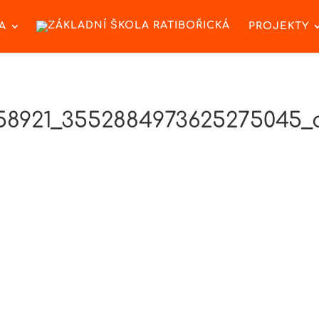
A
PROJEKTY
358921_3552884973625275045_