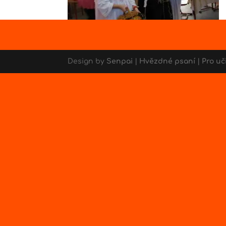
Design by
Senpai
|
Hvězdné psaní
|
Pro uč