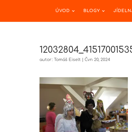
ÚVOD
BLOGY
JÍDELN
12032804_415170015
autor:
Tomáš Eiselt
|
Čvn 20, 2024