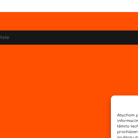
itele
Abychom po
informacím
těmito tec
procházení
souhlasu mů