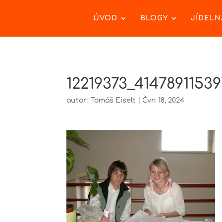
ÚVOD
BLOGY
JÍDELN
12219373_41478911539
autor:
Tomáš Eiselt
|
Čvn 18, 2024