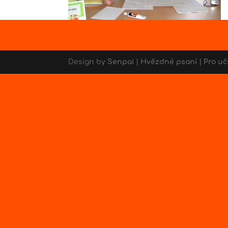
Design by
Senpai
|
Hvězdné psaní
|
Pro uč