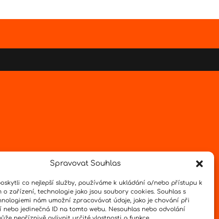
Spravovat Souhlas
skytli co nejlepší služby, používáme k ukládání a/nebo přístupu k
 o zařízení, technologie jako jsou soubory cookies. Souhlas s
hnologiemi nám umožní zpracovávat údaje, jako je chování při
 nebo jedinečná ID na tomto webu. Nesouhlas nebo odvolání
že nepříznivě ovlivnit určité vlastnosti a funkce.