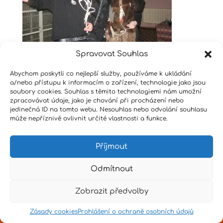
Spravovat Souhlas
Abychom poskytli co nejlepší služby, používáme k ukládání
Design by
Senpai
|
Hvězdné psaní
|
Pro učitele
a/nebo přístupu k informacím o zařízení, technologie jako jsou
soubory cookies. Souhlas s těmito technologiemi nám umožní
zpracovávat údaje, jako je chování při procházení nebo
jedinečná ID na tomto webu. Nesouhlas nebo odvolání souhlasu
může nepříznivě ovlivnit určité vlastnosti a funkce.
Příjmout
Odmítnout
Zobrazit předvolby
Zásady cookies
Prohlášení o ochraně osobních údajů