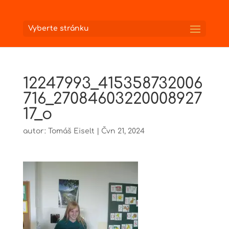
Vyberte stránku
12247993_415358732006
716_27084603220008927
17_o
autor:
Tomáš Eiselt
|
Čvn 21, 2024