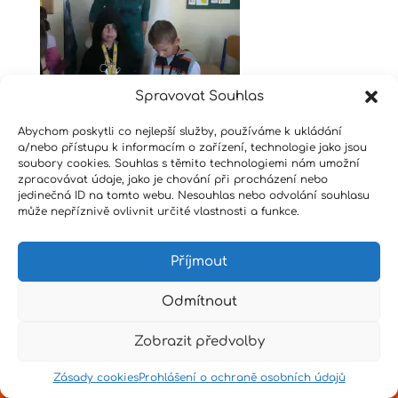
Spravovat Souhlas
Abychom poskytli co nejlepší služby, používáme k ukládání
a/nebo přístupu k informacím o zařízení, technologie jako jsou
soubory cookies. Souhlas s těmito technologiemi nám umožní
zpracovávat údaje, jako je chování při procházení nebo
jedinečná ID na tomto webu. Nesouhlas nebo odvolání souhlasu
Design by
Senpai
|
Hvězdné psaní
|
Pro učitele
může nepříznivě ovlivnit určité vlastnosti a funkce.
Příjmout
Odmítnout
Zobrazit předvolby
Zásady cookies
Prohlášení o ochraně osobních údajů