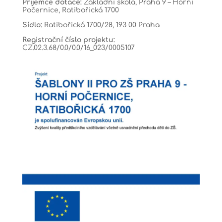
Příjemce dotace:
Základní škola, Praha 9 – Horní
Počernice, Ratibořická 1700
Sídlo:
Ratibořická 1700/28, 193 00 Praha
Registrační číslo projektu:
CZ.02.3.68/0.0/0.0/16_023/0005107