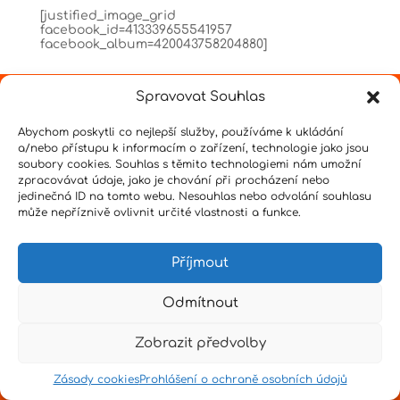
[justified_image_grid
facebook_id=413339655541957
facebook_album=420043758204880]
Spravovat Souhlas
Abychom poskytli co nejlepší služby, používáme k ukládání
Design by
Senpai
|
Hvězdné psaní
|
Pro učitele
a/nebo přístupu k informacím o zařízení, technologie jako jsou
soubory cookies. Souhlas s těmito technologiemi nám umožní
zpracovávat údaje, jako je chování při procházení nebo
jedinečná ID na tomto webu. Nesouhlas nebo odvolání souhlasu
může nepříznivě ovlivnit určité vlastnosti a funkce.
Příjmout
Odmítnout
Zobrazit předvolby
Zásady cookies
Prohlášení o ochraně osobních údajů