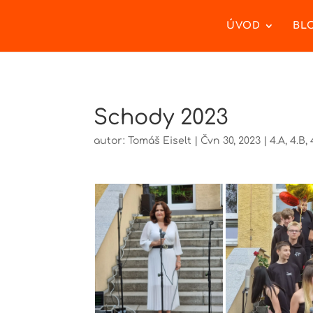
ÚVOD
BL
Schody 2023
autor:
Tomáš Eiselt
|
Čvn 30, 2023
|
4.A
,
4.B
,