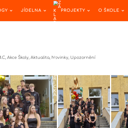
OGY
JÍDELNA
PROJEKTY
O ŠKOLE
4.C
,
Akce Školy
,
Aktualita
,
Novinky
,
Upozornění