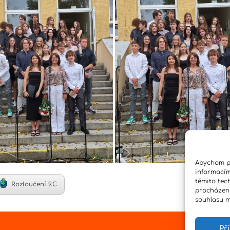
Abychom po
informacím
těmito tec
Rozloučení 9.C
procházení
souhlasu mů
Př