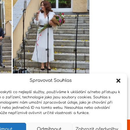
Spravovat Souhlas
skytli co nejlepší služby, používáme k ukládání a/nebo přístupu k
 o zařízení, technologie jako jsou soubory cookies. Souhlas s
hnologiemi nám umožní zpracovávat údaje, jako je chování při
 nebo jedinečná ID na tomto webu. Nesouhlas nebo odvolání
že nepříznivě ovlivnit určité vlastnosti a funkce.
íjmout
Odmítnout
Zobrazit předvolby