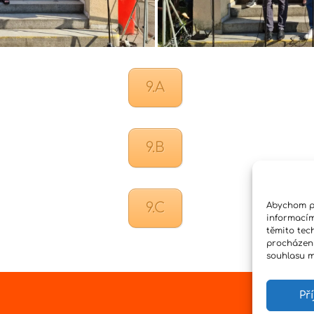
9.A
9.B
9.C
Abychom po
informacím
těmito tec
procházení
souhlasu mů
Př