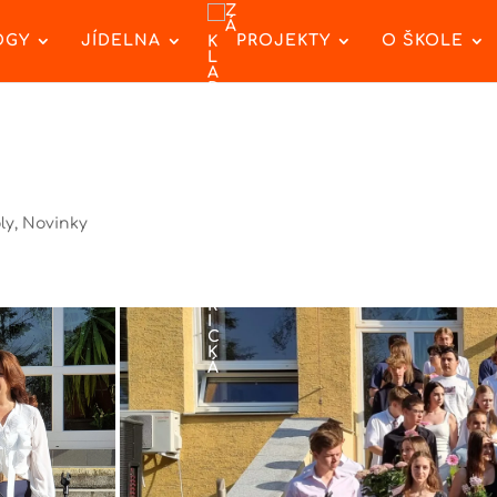
OGY
JÍDELNA
PROJEKTY
O ŠKOLE
ly
,
Novinky