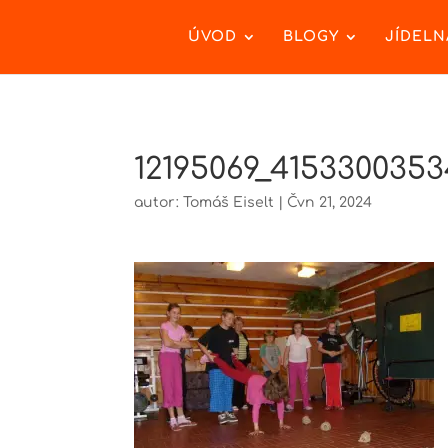
ÚVOD
BLOGY
JÍDELN
12195069_4153300353
autor:
Tomáš Eiselt
|
Čvn 21, 2024