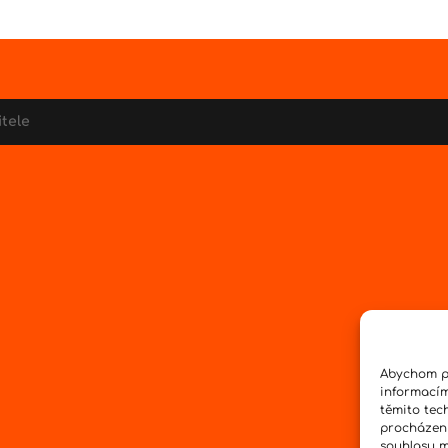
itele
Abychom po
informacím
těmito tec
procházení
souhlasu mů