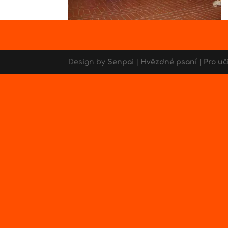
Design by
Senpai
|
Hvězdné psaní
|
Pro uč