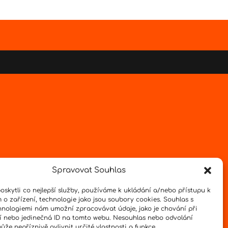
Spravovat Souhlas
skytli co nejlepší služby, používáme k ukládání a/nebo přístupu k
 o zařízení, technologie jako jsou soubory cookies. Souhlas s
hnologiemi nám umožní zpracovávat údaje, jako je chování při
 nebo jedinečná ID na tomto webu. Nesouhlas nebo odvolání
že nepříznivě ovlivnit určité vlastnosti a funkce.