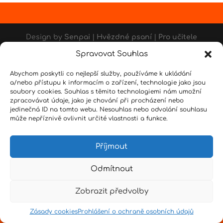
Design by
Senpai
|
Hvězdné psaní
|
Pro učitele
Spravovat Souhlas
Abychom poskytli co nejlepší služby, používáme k ukládání
a/nebo přístupu k informacím o zařízení, technologie jako jsou
soubory cookies. Souhlas s těmito technologiemi nám umožní
zpracovávat údaje, jako je chování při procházení nebo
jedinečná ID na tomto webu. Nesouhlas nebo odvolání souhlasu
může nepříznivě ovlivnit určité vlastnosti a funkce.
Příjmout
Odmítnout
Zobrazit předvolby
Zásady cookies
Prohlášení o ochraně osobních údajů