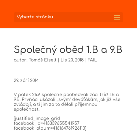
Vyberte stránku
Společný oběd 1.B a 9.B
autor:
Tomáš Eiselt
|
Lis 20, 2015
|
FAIL
29. září 2014
V pátek 26.9. společně poobědvali žáci tříd 1.B a
9.B. Prvňáci ukázali ,,svým“ deváťákům, jak již vše
zvládají, a ti jim za to dělali příjemnou
společnost.
[justified_image_grid
facebook_id=413339655541957
facebook_album=416164761926113]