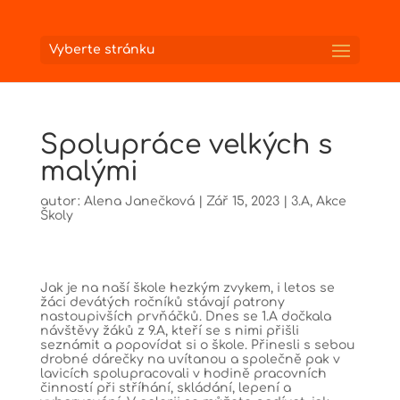
Vyberte stránku
Spolupráce velkých s
malými
autor:
Alena Janečková
|
Zář 15, 2023
|
3.A
,
Akce
Školy
Jak je na naší škole hezkým zvykem, i letos se
žáci devátých ročníků stávají patrony
nastoupivších prvňáčků. Dnes se 1.A dočkala
návštěvy žáků z 9.A, kteří se s nimi přišli
seznámit a popovídat si o škole. Přinesli s sebou
drobné dárečky na uvítanou a společně pak v
lavicích spolupracovali v hodině pracovních
činností při stříhání, skládání, lepení a