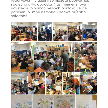
vybarvování. V galerii se můžete podívat, jak
společná dílka dopadla. Naši nejmenší byli
návštěvou a pomocí velkých parťáků velice
potěšeni a už se nemohou dočkat příštího
shledání!