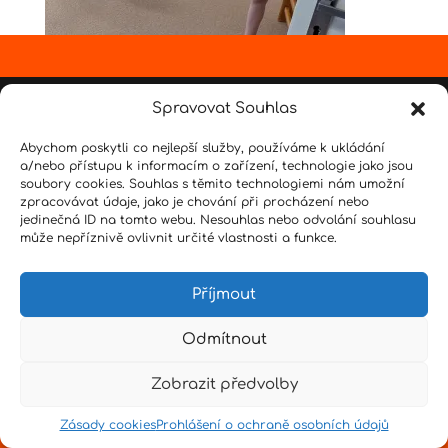
Design by
Senpai
|
Hvězdné psaní
|
Pro učitele
Spravovat Souhlas
Abychom poskytli co nejlepší služby, používáme k ukládání
a/nebo přístupu k informacím o zařízení, technologie jako jsou
soubory cookies. Souhlas s těmito technologiemi nám umožní
zpracovávat údaje, jako je chování při procházení nebo
jedinečná ID na tomto webu. Nesouhlas nebo odvolání souhlasu
může nepříznivě ovlivnit určité vlastnosti a funkce.
Příjmout
Odmítnout
Zobrazit předvolby
Zásady cookies
Prohlášení o ochraně osobních údajů