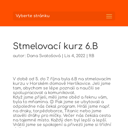
Vyberte stránku
Stmelovací kurz 6.B
autor:
Dana Svatošová
|
Lis 4, 2022
|
9.B
V době od 5. do 7. října byla 6.B na stmelovacím
kurzu v Horském domově Herlíkovice. Jeli jsme
tam, abychom se lépe poznali a naučili se
spolupracovat a komunikovat.
Když jsme přijeli, měli jsme oběd a řeknu vám,
byla to mňamina. 😊 Pak jsme se ubytovali a
odpoledne nás čekal program. Hráli jsme např.
na draky, torpédoborce, Titanic nebo jsme
stavěli dráhy pro míčky. Večer nás čekala cesta
na tajemné místo. Každý den byl lepší a lepší.
Vrátili jsme se spokojení a přivezli jsme si třídní