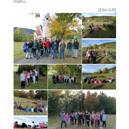
vlajku…
(žáci 6.B)