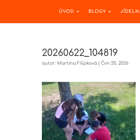
ÚVOD
BLOGY
JÍDELN
20260622_104819
autor:
Martina Filípková
|
Čvn 25, 2026