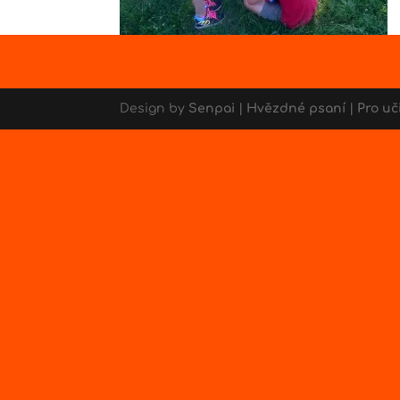
Design by
Senpai
|
Hvězdné psaní
|
Pro uč