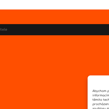
itele
Abychom po
informacím
těmito tec
procházení
souhlasu mů