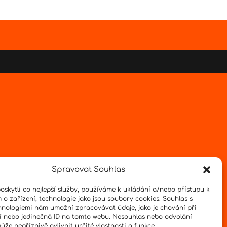
Spravovat Souhlas
skytli co nejlepší služby, používáme k ukládání a/nebo přístupu k
 o zařízení, technologie jako jsou soubory cookies. Souhlas s
hnologiemi nám umožní zpracovávat údaje, jako je chování při
 nebo jedinečná ID na tomto webu. Nesouhlas nebo odvolání
že nepříznivě ovlivnit určité vlastnosti a funkce.