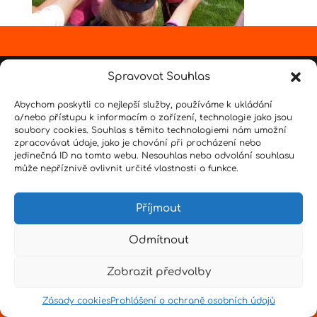
Design by
Senpai
|
Hvězdné psaní
|
Pro učitele
Spravovat Souhlas
Abychom poskytli co nejlepší služby, používáme k ukládání
a/nebo přístupu k informacím o zařízení, technologie jako jsou
soubory cookies. Souhlas s těmito technologiemi nám umožní
zpracovávat údaje, jako je chování při procházení nebo
jedinečná ID na tomto webu. Nesouhlas nebo odvolání souhlasu
může nepříznivě ovlivnit určité vlastnosti a funkce.
Příjmout
Odmítnout
Zobrazit předvolby
Zásady cookies
Prohlášení o ochraně osobních údajů