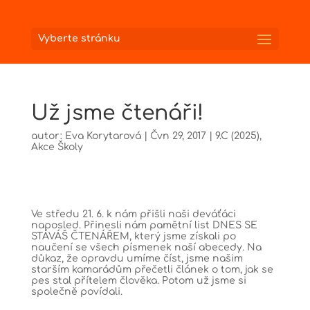
Vyberte stránku
Už jsme čtenáři!
autor:
Eva Korytarová
|
Čvn 29, 2017
|
9.C (2025)
,
Akce Školy
Ve středu 21. 6. k nám přišli naši deváťáci
naposled. Přinesli nám pamětní list DNES SE
STÁVÁŠ ČTENÁŘEM, který jsme získali po
naučení se všech písmenek naší abecedy. Na
důkaz, že opravdu umíme číst, jsme našim
starším kamarádům přečetli článek o tom, jak se
pes stal přítelem člověka. Potom už jsme si
společně povídali.