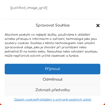
[justified_image_grid]
Spravovat Souhlas
Abychom poskytli co nejlepší služby, používáme k ukládání
a/nebo přístupu k informacím o zařízení, technologie jako jsou
soubory cookies. Souhlas s těmito technologiemi nám umožní
Design by
Senpai
|
Hvězdné psaní
|
Pro učitele
zpracovávat údaje, jako je chování při procházení nebo
jedinečná ID na tomto webu. Nesouhlas nebo odvolání souhlasu
může nepříznivě ovlivnit určité vlastnosti a funkce.
Příjmout
Odmítnout
Zobrazit předvolby
Zásady cookies
Prohlášení o ochraně osobních údajů