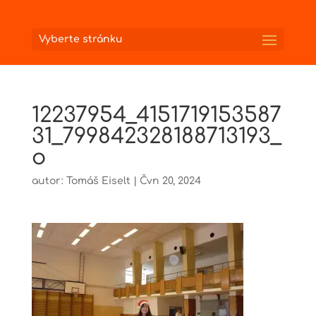
Vyberte stránku
12237954_4151719153587
31_799842328188713193_
o
autor:
Tomáš Eiselt
|
Čvn 20, 2024