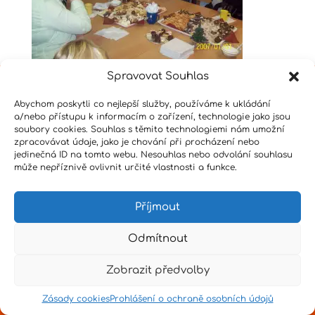
Spravovat Souhlas
Abychom poskytli co nejlepší služby, používáme k ukládání
Design by
Senpai
|
Hvězdné psaní
|
Pro učitele
a/nebo přístupu k informacím o zařízení, technologie jako jsou
soubory cookies. Souhlas s těmito technologiemi nám umožní
zpracovávat údaje, jako je chování při procházení nebo
jedinečná ID na tomto webu. Nesouhlas nebo odvolání souhlasu
může nepříznivě ovlivnit určité vlastnosti a funkce.
Příjmout
Odmítnout
Zobrazit předvolby
Zásady cookies
Prohlášení o ochraně osobních údajů