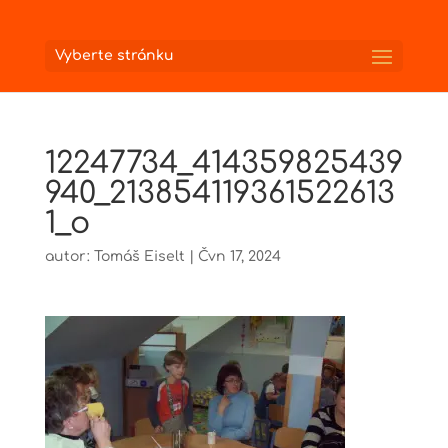
Vyberte stránku
12247734_414359825439
940_213854119361522613
1_o
autor:
Tomáš Eiselt
|
Čvn 17, 2024