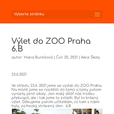
Vyberte stránku
Výlet do ZOO Praha
6.B
autor:
Hana Burešová
|
Čvn 25, 2021
|
Akce Školy
23.6.2021
Ve středu 23.6. 2021 jsme se vydali do ZOO Praha.
Na místě jsme se rozdělili do týmů a týmy potom
vyrazily plnit úkoly. Jen malý déšť nás trošku
překvapil, ale i tak jsme to zvládli. Byl to krásný
výlet. Děkujeme paním učitelkám, co tam s námi
byly, za hezký strávený den. 6.B