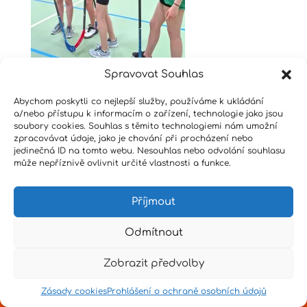
Spravovat Souhlas
Abychom poskytli co nejlepší služby, používáme k ukládání
a/nebo přístupu k informacím o zařízení, technologie jako jsou
Design by
Senpai
|
Hvězdné psaní
|
Pro učitele
soubory cookies. Souhlas s těmito technologiemi nám umožní
zpracovávat údaje, jako je chování při procházení nebo
jedinečná ID na tomto webu. Nesouhlas nebo odvolání souhlasu
může nepříznivě ovlivnit určité vlastnosti a funkce.
Příjmout
Odmítnout
Zobrazit předvolby
Zásady cookies
Prohlášení o ochraně osobních údajů