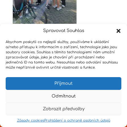
Spravovat Souhlas
Abychom poskytli co nejlepší služby, používáme k ukládání
a/nebo přístupu k informacím o zařízení, technologie jako jsou
Design by
Senpai
|
Hvězdné psaní
|
Pro učitele
soubory cookies. Souhlas s těmito technologiemi nám umožní
zpracovávat údaje, jako je chování při procházení nebo
jedinečná ID na tomto webu. Nesouhlas nebo odvolání souhlasu
může nepříznivě ovlivnit určité vlastnosti a funkce.
Příjmout
Odmítnout
Zobrazit předvolby
Zásady cookies
Prohlášení o ochraně osobních údajů