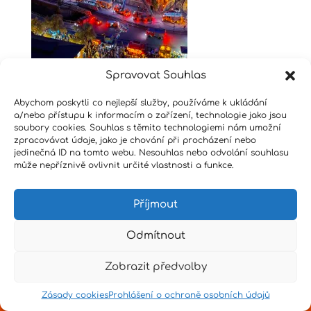
Spravovat Souhlas
Abychom poskytli co nejlepší služby, používáme k ukládání
a/nebo přístupu k informacím o zařízení, technologie jako jsou
Design by
Senpai
|
Hvězdné psaní
|
Pro učitele
soubory cookies. Souhlas s těmito technologiemi nám umožní
zpracovávat údaje, jako je chování při procházení nebo
jedinečná ID na tomto webu. Nesouhlas nebo odvolání souhlasu
může nepříznivě ovlivnit určité vlastnosti a funkce.
Příjmout
Odmítnout
Zobrazit předvolby
Zásady cookies
Prohlášení o ochraně osobních údajů