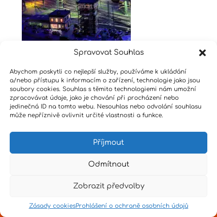
Spravovat Souhlas
Abychom poskytli co nejlepší služby, používáme k ukládání
a/nebo přístupu k informacím o zařízení, technologie jako jsou
Design by
Senpai
|
Hvězdné psaní
|
Pro učitele
soubory cookies. Souhlas s těmito technologiemi nám umožní
zpracovávat údaje, jako je chování při procházení nebo
jedinečná ID na tomto webu. Nesouhlas nebo odvolání souhlasu
může nepříznivě ovlivnit určité vlastnosti a funkce.
Příjmout
Odmítnout
Zobrazit předvolby
Zásady cookies
Prohlášení o ochraně osobních údajů