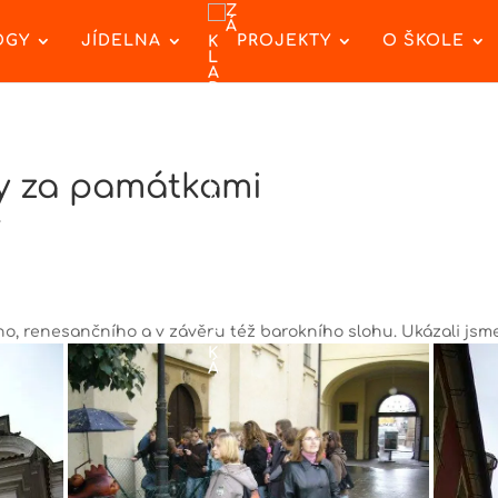
OGY
JÍDELNA
PROJEKTY
O ŠKOLE
hy za památkami
y
, renesančního a v závěru též barokního slohu. Ukázali jsme 