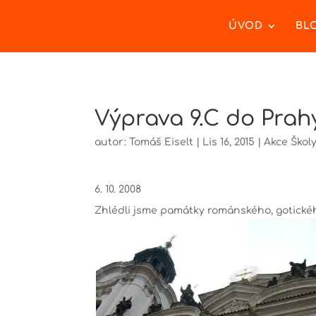
ÚVOD
BL
Výprava 9.C do Pra
autor:
Tomáš Eiselt
|
Lis 16, 2015
|
Akce Škol
6. 10. 2008
Zhlédli jsme památky románského, gotického