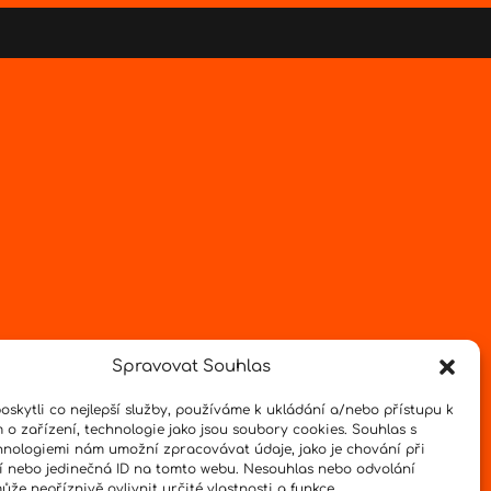
Spravovat Souhlas
skytli co nejlepší služby, používáme k ukládání a/nebo přístupu k
 o zařízení, technologie jako jsou soubory cookies. Souhlas s
hnologiemi nám umožní zpracovávat údaje, jako je chování při
 nebo jedinečná ID na tomto webu. Nesouhlas nebo odvolání
že nepříznivě ovlivnit určité vlastnosti a funkce.