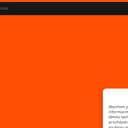
itele
Abychom po
informacím
těmito tec
procházení
souhlasu mů