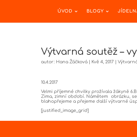
ÚVOD
BLOGY
JÍDELN
Výtvarná soutěž – v
autor:
Hana Žáčková
|
Kvě 4, 2017
|
Výtvarn
10.4.2017
Velmi příjemné chvilky prožívala žákyně 6
Zima, zimní období. Námětem obrázku, se k
blahopřejeme a přejeme další výtvarné ús
[justified_image_grid]