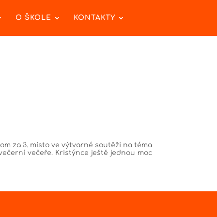
O ŠKOLE
KONTAKTY
om za 3. místo ve výtvarné soutěži na téma
večerní večeře. Kristýnce ještě jednou moc