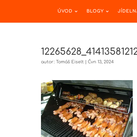
ÚVOD
BLOGY
JÍDELN
12265628_4141358121
autor:
Tomáš Eiselt
|
Čvn 13, 2024