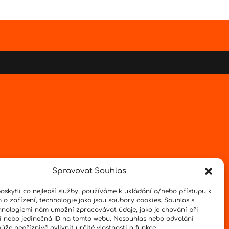
Spravovat Souhlas
skytli co nejlepší služby, používáme k ukládání a/nebo přístupu k
 o zařízení, technologie jako jsou soubory cookies. Souhlas s
hnologiemi nám umožní zpracovávat údaje, jako je chování při
 nebo jedinečná ID na tomto webu. Nesouhlas nebo odvolání
že nepříznivě ovlivnit určité vlastnosti a funkce.