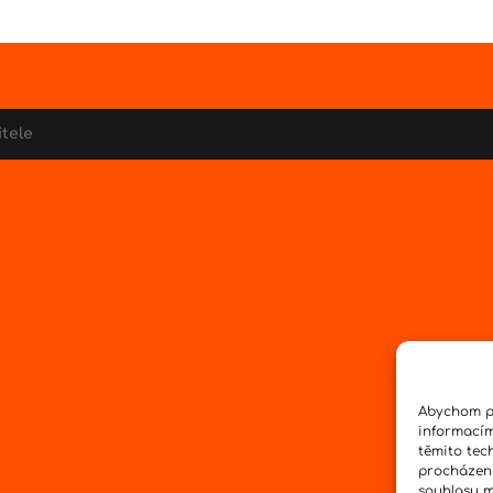
itele
Abychom po
informacím
těmito tec
procházení
souhlasu mů