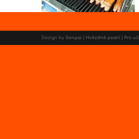
Design by
Senpai
|
Hvězdné psaní
|
Pro uč