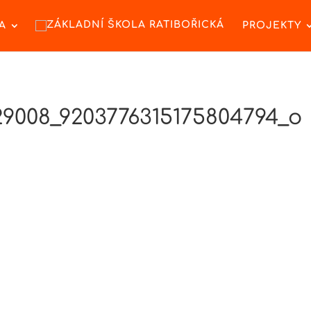
A
PROJEKTY
29008_9203776315175804794_o