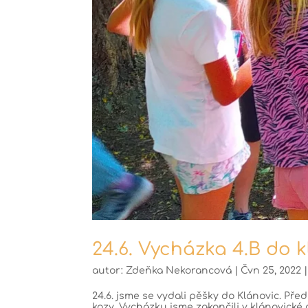
24.6. Vycházka 4.B do 
autor:
Zdeňka Nekorancová
|
Čvn 25, 2022
24.6. jsme se vydali pěšky do Klánovic. Př
kozy. Vycházku jsme zakončili v klánovické