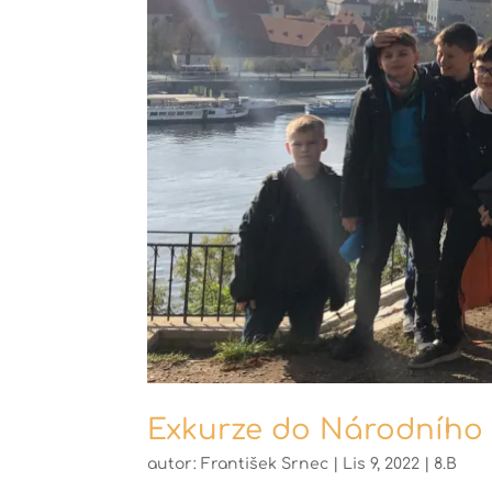
Exkurze do Národního
autor:
František Srnec
|
Lis 9, 2022
|
8.B