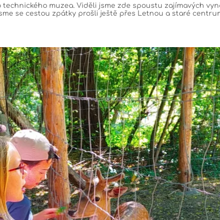
o technického muzea. Viděli jsme zde spoustu zajímavých vyná
 jsme se cestou zpátky prošli ještě přes Letnou a staré centrum