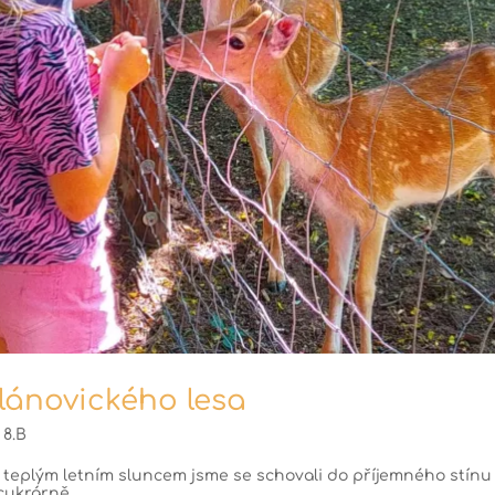
klánovického lesa
|
8.B
ed teplým letním sluncem jsme se schovali do příjemného stínu
 cukrárně.