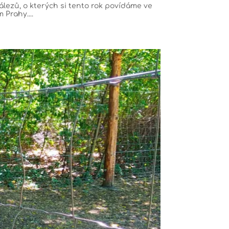
lezů, o kterých si tento rok povídáme ve
 Prahy....