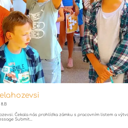
Nelahozevsi
|
8.B
ahozevsi. Čekala nás prohlídka zámku s pracovním listem a výtv
ssage Submit...