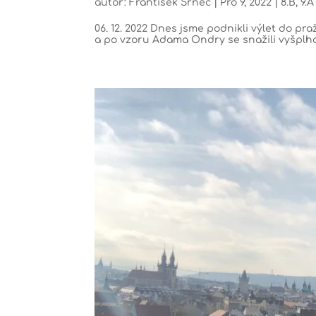
autor:
František Srnec
|
Pro 9, 2022
|
8.B
,
9.A
06. 12. 2022 Dnes jsme podnikli výlet do p
a po vzoru Adama Ondry se snažili vyšplhat a