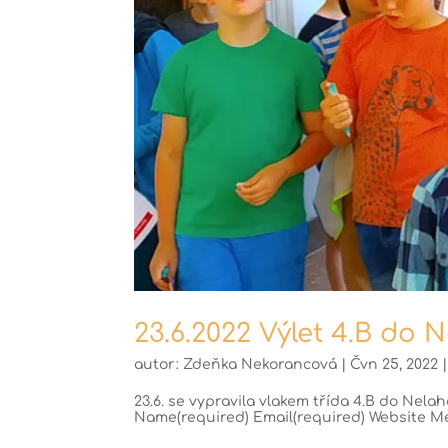
23.6.2022 Výlet 4.B do 
autor:
Zdeňka Nekorancová
|
Čvn 25, 2022
23.6. se vypravila vlakem třída 4.B do Nel
Name(required) Email(required) Website Me