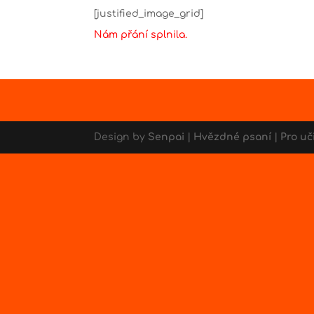
[justified_image_grid]
Nám přání splnila.
Design by
Senpai
|
Hvězdné psaní
|
Pro uč