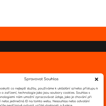
Spravovat Souhlas
skytli co nejlepší služby, používáme k ukládání a/nebo přístupu k
 o zařízení, technologie jako jsou soubory cookies. Souhlas s
hnologiemi nám umožní zpracovávat údaje, jako je chování při
 nebo jedinečná ID na tomto webu. Nesouhlas nebo odvolání
že nepříznivě ovlivnit určité vlastnosti a funkce.