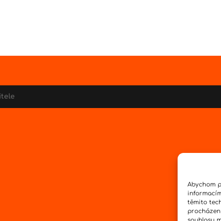
itele
Abychom po
informacím
těmito tec
procházení
souhlasu mů