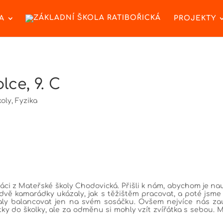
A
PROJEKTY
ce, 9. C
koly
,
Fyzika
koláci z Mateřské školy Chodovická. Přišli k nám, abychom je nau
 dvě kamarádky ukázaly, jak s těžištěm pracovat, a poté jsme
ly balancovat jen na svém sosáčku. Ovšem nejvíce nás zauj
ky do školky, ale za odměnu si mohly vzít zvířátka s sebou. M