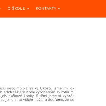
O ŠKOLE
KONTAKTY
čili něco málo z fyziky. Ukázali jsme jim, jak
 hledali těžiště námi vyrobeným zvířátkům.
aly skákavé žabky. S těmi jsme si vyhráli
oc jsme si to všichni užili a doufáme, že se