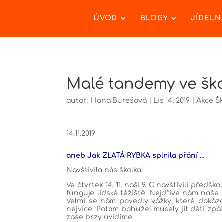
ÚVOD
BLOGY
JÍDELN
Malé tandemy ve škol
autor:
Hana Burešová
|
Lis 14, 2019
|
Akce Š
14.11.2019
aneb Jak ZLATÁ RYBKA splnila přání …
Navštívila nás školka!
Ve čtvrtek 14. 11. naši 9. C navštívili předš
funguje lidské těžiště. Nejdříve nám naše
Velmi se nám povedly vážky, které dokáza
nejvíce. Potom bohužel musely jít děti zpát
zase brzy uvidíme.