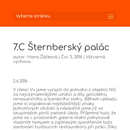
Vyberte stránku
7.C Šternberský palác
autor:
Hana Žáčková
|
Čvc 3, 2016
|
Výtvarná
výchova
2.6.2016
V rámci Vv jsme vyrazili do jednoho z objektů NG
za nejvýznamnějšími umělci a díly gotického,
renesančního a barokního slohu. Během výkladu
jsme si zopakovali nejdůležitější znaky
jednotlivých období a následně jsme již ve
skupinkách plnili zadané úkoly. Příjemné bylo, že
jsme se v prostorách galerie mohli pohybovat
vlastním tempem a zajímavým zpestřením bylo
sledování budoucích restaurátorů při práci. Díky