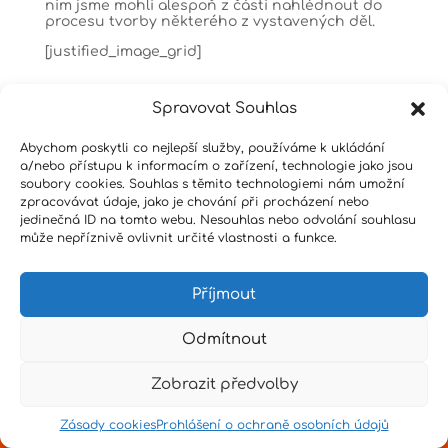
nim jsme mohli alespoň z části nahlédnout do
procesu tvorby některého z vystavených děl.
[justified_image_grid]
Spravovat Souhlas
Abychom poskytli co nejlepší služby, používáme k ukládání
a/nebo přístupu k informacím o zařízení, technologie jako jsou
soubory cookies. Souhlas s těmito technologiemi nám umožní
zpracovávat údaje, jako je chování při procházení nebo
Design by
Senpai
|
Hvězdné psaní
|
Pro učitele
jedinečná ID na tomto webu. Nesouhlas nebo odvolání souhlasu
může nepříznivě ovlivnit určité vlastnosti a funkce.
Příjmout
Odmítnout
Zobrazit předvolby
Zásady cookies
Prohlášení o ochraně osobních údajů