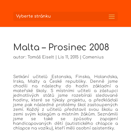
Vyberte stránku
Malta – Prosinec 2008
autor:
Tomáš Eiselt
|
Lis 11, 2015
|
Comenius
Setkání učitelů Estonska, Finska, Holandska,
Irska, Malty a České republiky. Denně jsme
chodili na náslechy do hodin základní a
mateřské školy. S místními učiteli a zástupci
jednotlivých států jsme rozebírali sledované
hodiny, které se týkaly projektu, a předkládali
jsme pak následné problémy škol zastoupených
zemí. Každý z učitelů představil svou školu a
zemi svým kolegům a místním žákům. Seznámili
jsme se také se způsoby zapojení
handicapovaných dětí (autistického chlapce a
chlapce na vozíku), kteří měli osobní asistentky.