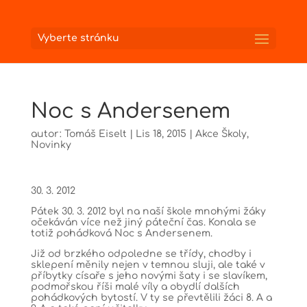
Vyberte stránku
Noc s Andersenem
autor:
Tomáš Eiselt
|
Lis 18, 2015
|
Akce Školy
,
Novinky
30. 3. 2012
Pátek 30. 3. 2012 byl na naší škole mnohými žáky
očekáván více než jiný páteční čas. Konala se
totiž pohádková Noc s Andersenem.
Již od brzkého odpoledne se třídy, chodby i
sklepení měnily nejen v temnou sluji, ale také v
příbytky císaře s jeho novými šaty i se slavíkem,
podmořskou říši malé víly a obydlí dalších
pohádkových bytostí. V ty se převtělili žáci 8. A a