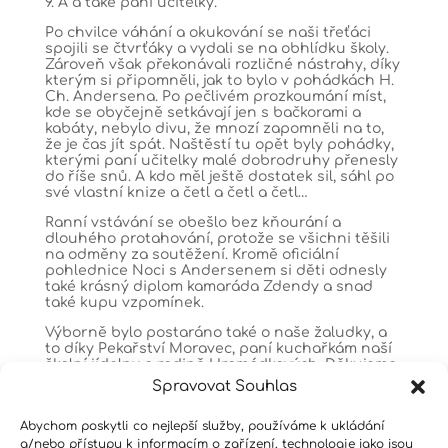
9. A a také paní učitelky.
Po chvilce váhání a okukování se naši třeťáci
spojili se čtvrťáky a vydali se na obhlídku školy.
Zároveň však překonávali rozličné nástrahy, díky
kterým si připomněli, jak to bylo v pohádkách H.
Ch. Andersena. Po pečlivém prozkoumání míst,
kde se obyčejně setkávají jen s bačkorami a
kabáty, nebylo divu, že mnozí zapomněli na to,
že je čas jít spát. Naštěstí tu opět byly pohádky,
kterými paní učitelky malé dobrodruhy přenesly
do říše snů. A kdo měl ještě dostatek sil, sáhl po
své vlastní knize a četl a četl a četl…
Ranní vstávání se obešlo bez kňourání a
dlouhého protahování, protože se všichni těšili
na odměny za soutěžení. Kromě oficiální
pohlednice Noci s Andersenem si děti odnesly
také krásný diplom kamaráda Zdendy a snad
také kupu vzpomínek.
Výborně bylo postaráno také o naše žaludky, a
to díky Pekařství Moravec, paní kuchařkám naší
školní jídelny a rodině Hromádkových. Děkujeme
nejen jim, ale také maminkám a babičkám, které
Spravovat Souhlas
pro nás připravily další lákavé občerstvení v
podobě buchet, bábovek a jiných laskomin.
Abychom poskytli co nejlepší služby, používáme k ukládání
Úsměvy na tvářích skoro stovky velkých i malých
a/nebo přístupu k informacím o zařízení, technologie jako jsou