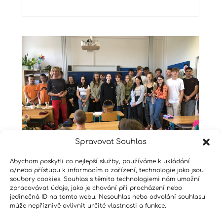
Spravovat Souhlas
Abychom poskytli co nejlepší služby, používáme k ukládání
a/nebo přístupu k informacím o zařízení, technologie jako jsou
soubory cookies. Souhlas s těmito technologiemi nám umožní
zpracovávat údaje, jako je chování při procházení nebo
jedinečná ID na tomto webu. Nesouhlas nebo odvolání souhlasu
Spolupráce velkých s
může nepříznivě ovlivnit určité vlastnosti a funkce.
malými