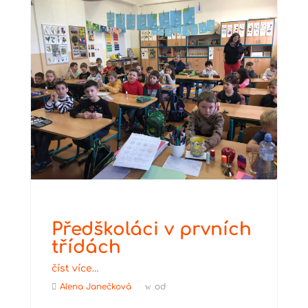
Předškoláci v prvních
třídách
číst více…
Alena Janečková
od