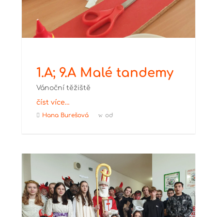
1.A; 9.A Malé tandemy
Vánoční těžiště
číst více…
Hana Burešová
od