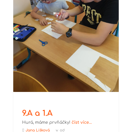
9.A a 1.A
Hurá, máme prvňáčky!
číst více…
Jana Lišková
od