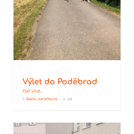
Výlet do Poděbrad
číst více…
Alena Janečková
od