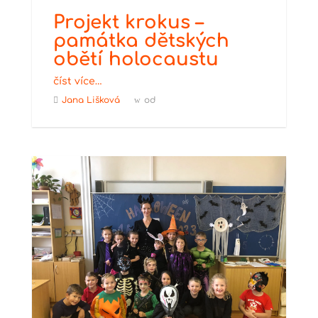
Projekt krokus –
památka dětských
obětí holocaustu
číst více…
Jana Lišková
od