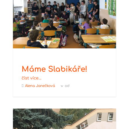
Máme Slabikáře!
číst více…
Alena Janečková
od