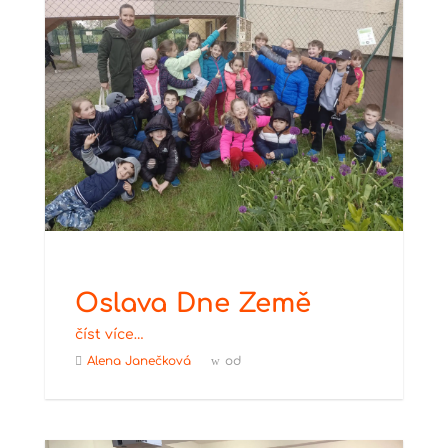
Oslava Dne Země
číst více…
Alena Janečková
od